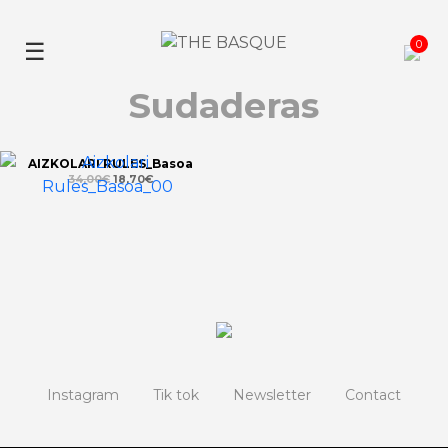
Skip
to
0
☰
content
Sudaderas
AIZKOLARI RULES_Basoa
34,00
€
18,70
€
Instagram
Tik tok
Newsletter
Contact