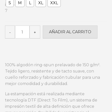
S
M
L
XL
XXL
AIZKOLARI
AÑADIR AL CARRITO
-
+
RULES_Peacock
Blue
cantidad
100% algodón ring-spun prelavado de 150 g/m².
Tejido ligero, resistente y de tacto suave, con
cuello reforzado y fabricación tubular para una
mejor comodidad y durabilidad.
La estampación está realizada mediante
tecnología DTF (Direct To Film), un sistema de
impresión textil de alta definición que ofrece