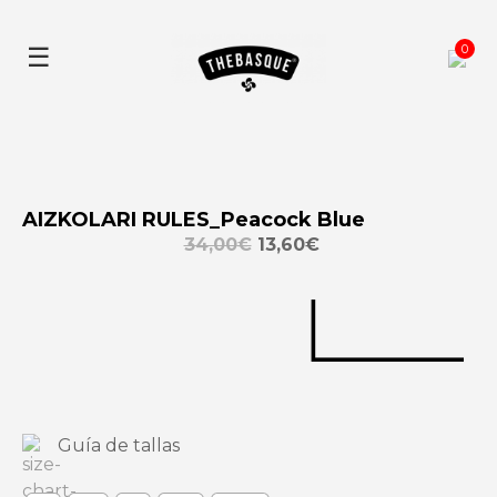
Skip
to
0
☰
content
AIZKOLARI RULES_Peacock Blue
34,00
€
13,60
€
Guía de tallas