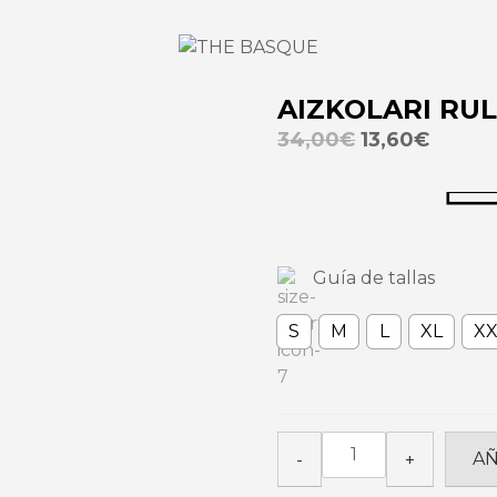
AIZKOLARI RUL
34,00
€
13,60
€
Guía de tallas
S
M
L
XL
XX
AIZKOLARI
AÑ
-
+
RULES_Dark
Cherry