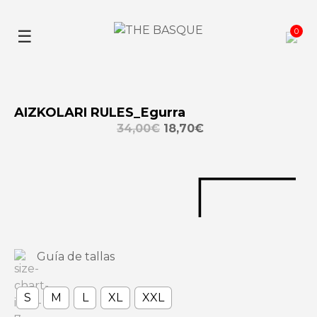
Skip
to
0
☰
content
AIZKOLARI RULES_Egurra
34,00
€
18,70
€
Guía de tallas
S
M
L
XL
XXL