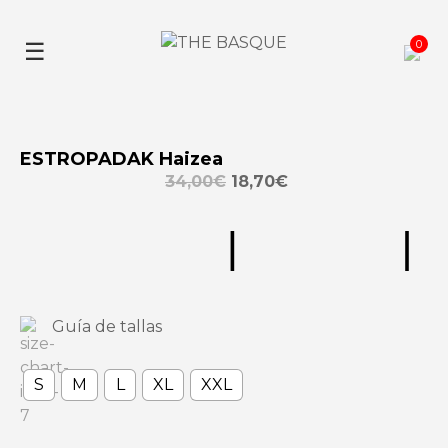
Skip
to
0
☰
content
ESTROPADAK Haizea
34,00
€
18,70
€
Guía de tallas
S
M
L
XL
XXL