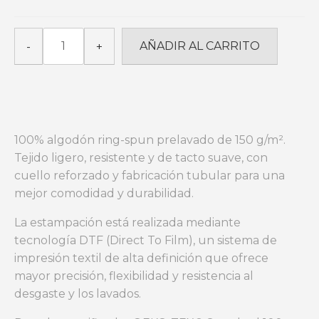
STONE
AÑADIR AL CARRITO
-
+
UP_Peacock
Blue
cantidad
100% algodón ring-spun prelavado de 150 g/m².
Tejido ligero, resistente y de tacto suave, con
cuello reforzado y fabricación tubular para una
mejor comodidad y durabilidad.
La estampación está realizada mediante
tecnología DTF (Direct To Film), un sistema de
impresión textil de alta definición que ofrece
mayor precisión, flexibilidad y resistencia al
desgaste y los lavados.