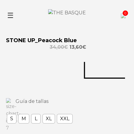
Skip
to
0
☰
content
STONE UP_Peacock Blue
34,00
€
13,60
€
Guía de tallas
S
M
L
XL
XXL