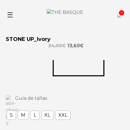
Skip
to
0
☰
content
STONE UP_Ivory
34,00
€
13,60
€
Guía de tallas
S
M
L
XL
XXL