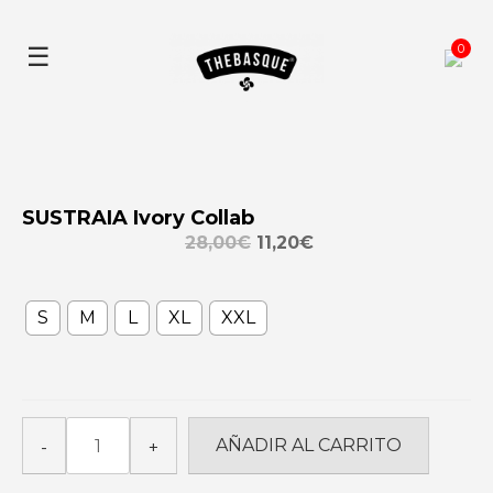
Skip
to
0
☰
content
SUSTRAIA Ivory Collab
28,00
€
11,20
€
S
M
L
XL
XXL
SUSTRAIA
AÑADIR AL CARRITO
-
+
Ivory
Collab