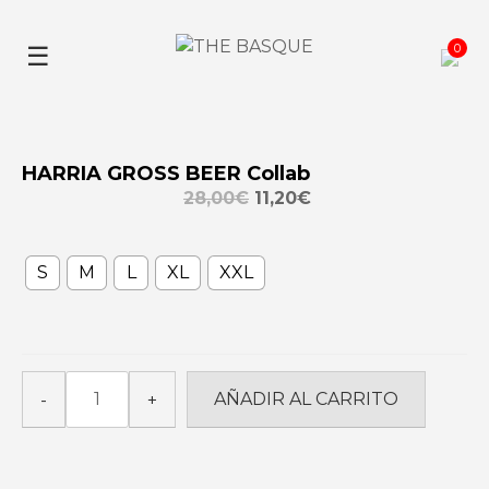
Skip
to
0
☰
content
HARRIA GROSS BEER Collab
28,00
€
11,20
€
S
M
L
XL
XXL
HARRIA
AÑADIR AL CARRITO
-
+
GROSS
BEER
Collab
cantidad