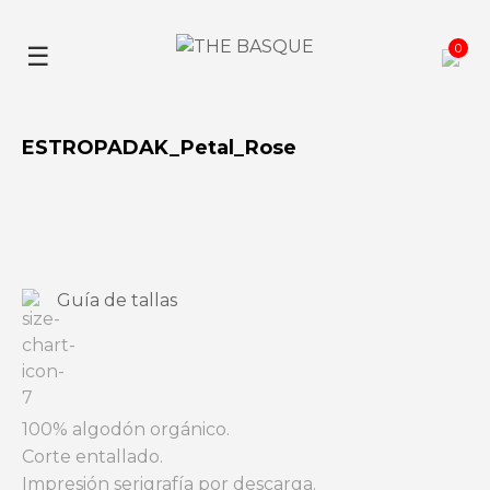
Skip
to
0
☰
content
ESTROPADAK_Petal_Rose
Guía de tallas
100% algodón orgánico.
Corte entallado.
Impresión serigrafía por descarga.