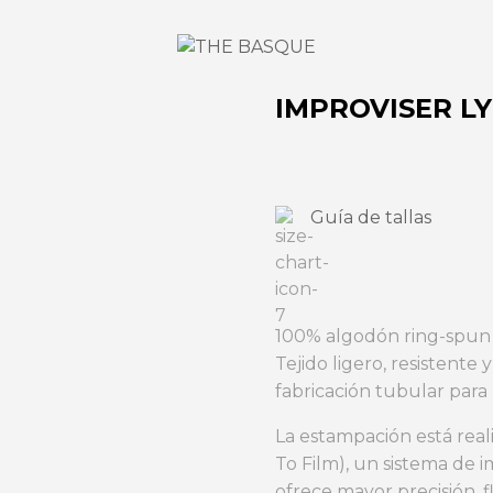
IMPROVISER LY
Guía de tallas
100% algodón ring-spun 
Tejido ligero, resistente
fabricación tubular para
La estampación está rea
To Film), un sistema de i
ofrece mayor precisión, fl