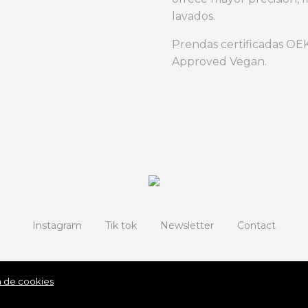
lavados.
Prendas certificadas O
Approved Vegan.
Instagram
Tik tok
Newsletter
Contact
a de cookies