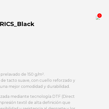
0
RICS_Black
prelavado de 150 g/m².
 y de tacto suave, con cuello reforzado y
 una mejor comodidad y durabilidad.
lizada mediante tecnología DTF (Direct
mpresión textil de alta definición que
exibilidad y resistencia al desgaste y los