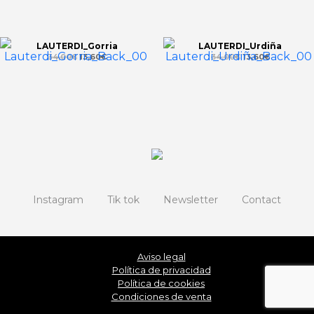
LAUTERDI_Gorria
LAUTERDI_Urdiña
34,00
€
13,60
€
34,00
€
13,60
€
Instagram
Tik tok
Newsletter
Contact
Aviso legal
Política de privacidad
Política de cookies
Condiciones de venta