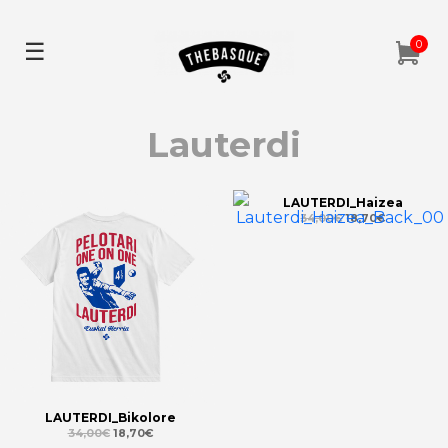
Skip
to
0
☰
content
Lauterdi
LAUTERDI_Haizea
34,00
€
18,70
€
LAUTERDI_Bikolore
34,00
€
18,70
€